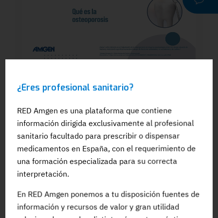
WEBINAR
¿Eres profesional sanitario?
Dra. Silvia González: El papel del
odontólogo en el manejo dental de los
pacientes en tratamiento para la OP: Qué
RED Amgen es una plataforma que contiene
es la osteoporosis
información dirigida exclusivamente al profesional
sanitario facultado para prescribir o dispensar
medicamentos en España, con el requerimiento de
una formación especializada para su correcta
interpretación.
#Adherencia
#OpinionExperto
#Osteoporosis
En RED Amgen ponemos a tu disposición fuentes de
información y recursos de valor y gran utilidad