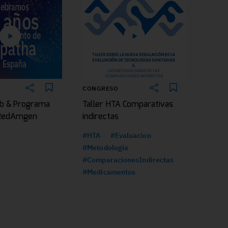
CONGRESO
b & Programa
Taller HTA Comparativas
|RedAmgen
indirectas
#HTA
#Evaluacion
#Metodologia
#ComparacionesIndirectas
#Medicamentos