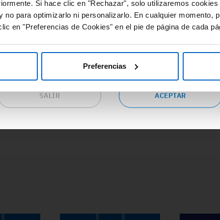
#Adherencia
#OpinionExperto
#
riormente. Si hace clic en "Rechazar", solo utilizaremos cookies
cursos de valor y gran utilidad relacionados con las distintas
#Osteoporosis
#
y no para optimizarlo ni personalizarlo. En cualquier momento, p
eas terapéuticas.
lic en "Preferencias de Cookies" en el pie de página de cada pá
epta las condiciones si eres profesional sanitario en España y
seas continuar en este sitio web o pulsa “salir” para ser
dirigido al sitio web corporativo de Amgen.
Preferencias
SALIR
ACEPTAR
ACCEDE A TODA LA FORMACIÓN