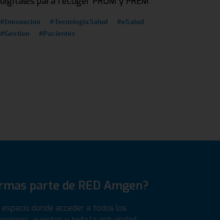
digitales para recoger PROM y PREM
#Innovacion
#TecnologiaSalud
#eSalud
#Gestion
#Pacientes
ormas parte de RED Amgen?
espacio donde acceder a todos los
aciones, eventos y toda la actualidad