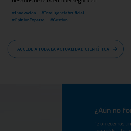
desafíos de la IA en ciberseguridad
#Innovacion
#InteligenciaArtificial
#OpinionExperto
#Gestion
ACCEDE A TODA LA ACTUALIDAD CIENTÍFICA
¿Aún no f
Te ofrecemos un 
contenidos, form