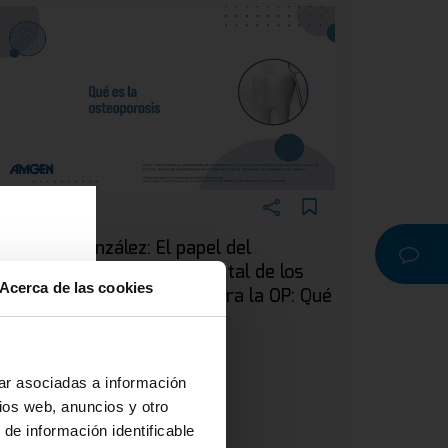
EBINAR
ra. Silvia González: El papel del
dontólogo en el manejo dental de los
Acerca de las cookies
acientes en tratamiento para la OP: Qué
a
s la osteoporosis
r o
na
ar asociadas a información
ios web, anuncios y otro
 de información identificable
 y