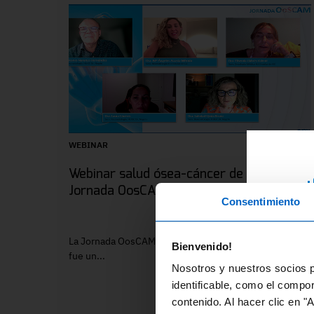
WEBINAR
Webinar salud ósea-cáncer de mama.
¿
Jornada OosCAM
Consentimiento
RE
ex
La Jornada OosCAM, celebrada el 2 de abril de 2024,
Bienvenido!
di
fue un...
Nosotros y nuestros socios p
fo
identificable, como el compo
contenido. Al hacer clic en "
En