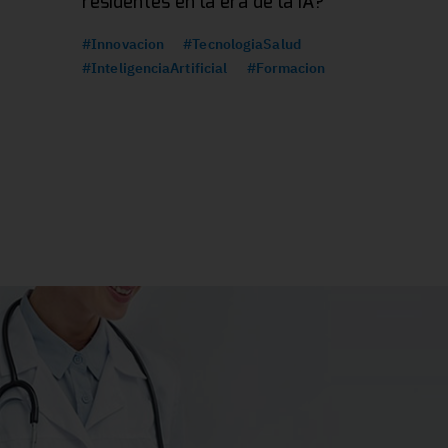
residentes en la era de la IA?
#Innovacion
#TecnologiaSalud
#InteligenciaArtificial
#Formacion