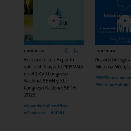
CONGRESO
PONENCIA
Encuentro con Experto
Recaída biológica
sobre el Proyecto PRISMMA
Mieloma Múltipl
en el LXVII Congreso
#MMTienesunmom
Nacional SEHH y XLI
#MielomaMultiple
Congreso Nacional SETH
2025
#NovedadesCientificas
#Congreso
#SEHH