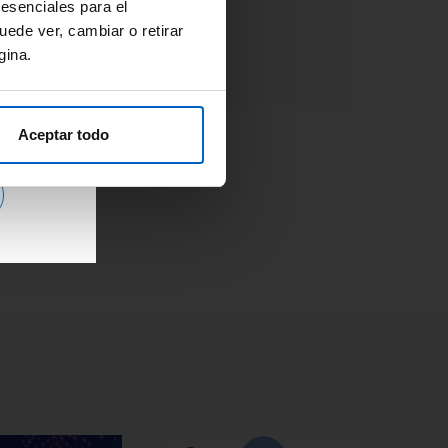
Adherencia
#OpinionExperto
 esenciales para el
Osteoporosis
uede ver, cambiar o retirar
gina.
Aceptar todo