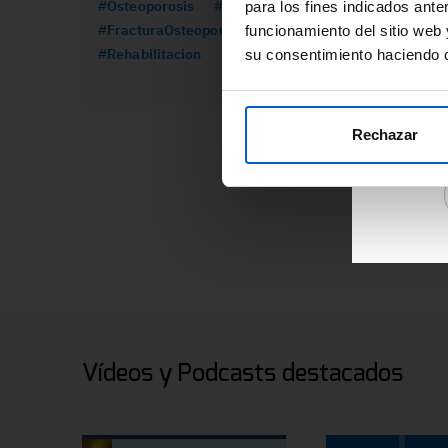
#Osteoporosis
#Formacion
#CancerMama
para los fines indicados ante
re
#FracturaOsteoporotica
#Prolia
funcionamiento del sitio web 
ár
#Rehabilitacion
su consentimiento haciendo c
Ac
de
re
Rechazar
Vídeos y Podcasts destacados