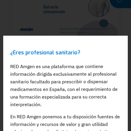
WEBINAR
¿Eres profesional sanitario?
Dra. Silvia González: El papel del
odontólogo en el manejo dental de los
pacientes en tratamiento para la OP: Qué
RED Amgen es una plataforma que contiene
es la osteoporosis
información dirigida exclusivamente al profesional
sanitario facultado para prescribir o dispensar
medicamentos en España, con el requerimiento de
una formación especializada para su correcta
interpretación.
#Adherencia
#OpinionExperto
#Osteoporosis
En RED Amgen ponemos a tu disposición fuentes de
información y recursos de valor y gran utilidad